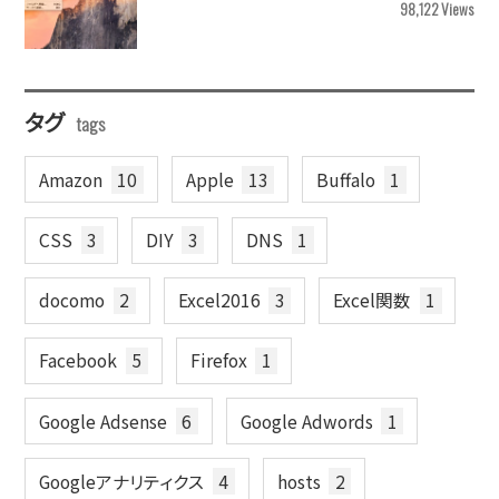
98,122
Views
タグ
Amazon
10
Apple
13
Buffalo
1
CSS
3
DIY
3
DNS
1
docomo
2
Excel2016
3
Excel関数
1
Facebook
5
Firefox
1
Google Adsense
6
Google Adwords
1
Googleアナリティクス
4
hosts
2