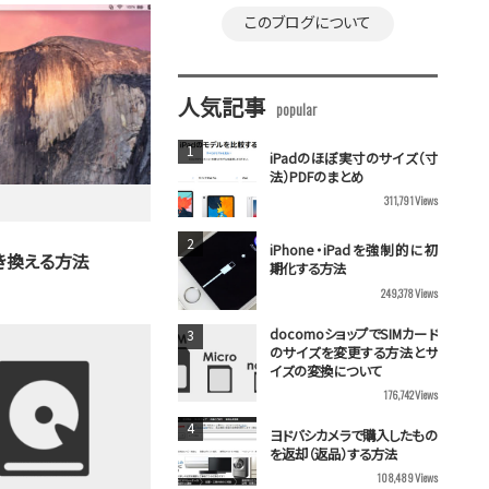
このブログについて
人気記事
iPadのほぼ実寸のサイズ（寸
法）PDFのまとめ
311,791
Views
iPhone・iPadを強制的に初
書き換える方法
期化する方法
249,378
Views
docomoショップでSIMカード
のサイズを変更する方法とサ
イズの変換について
176,742
Views
ヨドバシカメラで購入したもの
を返却（返品）する方法
108,489
Views