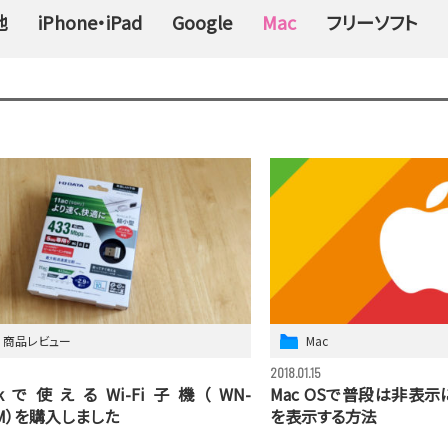
他
iPhone・iPad
Google
Mac
フリーソフト
商品レビュー
Mac
2018.01.15
ookで使えるWi-Fi子機（WN-
Mac OSで普段は非表
UM）を購入しました
を表示する方法