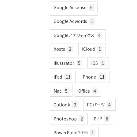
Google Adsense
6
Google Adwords
1
Googleアナリティクス
4
hosts
2
iCloud
1
Illustrator
5
iOS
1
iPad
11
iPhone
11
Mac
5
Office
4
Outlook
2
PCパーツ
4
Photoshop
2
PHP
6
PowerPoint2016
1