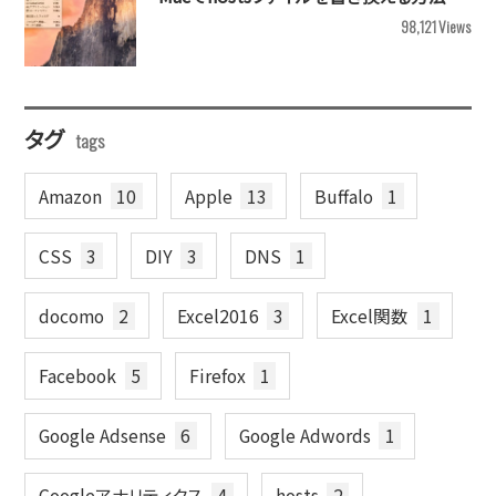
98,121
Views
タグ
Amazon
10
Apple
13
Buffalo
1
CSS
3
DIY
3
DNS
1
docomo
2
Excel2016
3
Excel関数
1
Facebook
5
Firefox
1
Google Adsense
6
Google Adwords
1
Googleアナリティクス
4
hosts
2