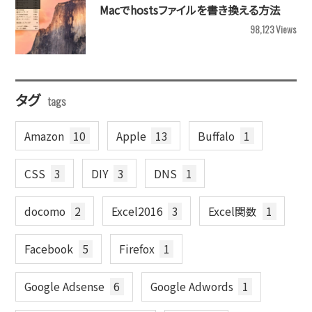
Macでhostsファイルを書き換える方法
98,123
Views
タグ
Amazon
10
Apple
13
Buffalo
1
CSS
3
DIY
3
DNS
1
docomo
2
Excel2016
3
Excel関数
1
Facebook
5
Firefox
1
Google Adsense
6
Google Adwords
1