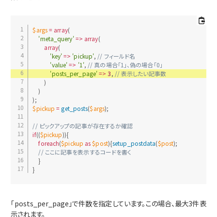
$args
=
array
(
'meta_query'
=
>
array
(
array
(
'key'
=
>
'pickup'
,
// フィールド名
'value'
=
>
'1'
,
// 真の場合「1」、偽の場合「0」
'posts_per_page'
=
>
3
,
// 表示したい記事数
)
)
)
;
$pickup
=
get_posts
(
$args
)
;
// ピックアップの記事が存在するか確認
if
(
(
$pickup
)
)
{
foreach
(
$pickup
as
$post
)
{
setup_postdata
(
$post
)
;
// ここに記事を表示するコードを書く
}
}
「posts_per_page」で件数を指定しています。この場合、最大3件表
示されます。