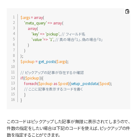
$args
=
array
(
'meta_query'
=
>
array
(
array
(
'key'
=
>
'pickup'
,
// フィールド名
'value '
=
>
'1'
,
// 真の場合「1」、偽の場合「0」
)
)
)
;
$pickup
=
get_posts
(
$args
)
;
// ピックアップの記事が存在するか確認
if
(
(
$pickup
)
)
{
foreach
(
$pickup
as
$post
)
{
setup_postdata
(
$post
)
;
// ここに記事を表示するコードを書く
}
}
このコードはピックアップした記事が無限に表示されてしまうので、
件数の指定をしたい場合は下記のコードを使えば、ピックアップの件
数を指定することができます。