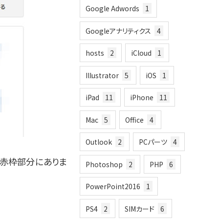
Google Adwords
1
Googleアナリティクス
4
hosts
2
iCloud
1
Illustrator
5
iOS
1
iPad
11
iPhone
11
Mac
5
Office
4
Outlook
2
PCパーツ
4
は赤枠部分にありま
Photoshop
2
PHP
6
PowerPoint2016
1
PS4
2
SIMカード
6