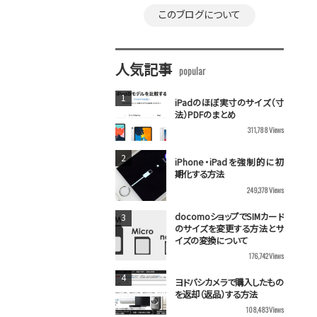
このブログについて
人気記事
iPadのほぼ実寸のサイズ（寸
法）PDFのまとめ
311,788
Views
iPhone・iPadを強制的に初
期化する方法
249,378
Views
docomoショップでSIMカード
のサイズを変更する方法とサ
イズの変換について
176,742
Views
ヨドバシカメラで購入したもの
を返却（返品）する方法
108,483
Views