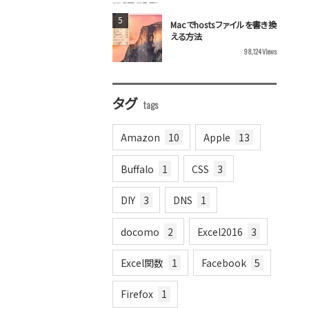
Macでhostsファイルを書き換
える方法
98,124
Views
タグ
Amazon
10
Apple
13
Buffalo
1
CSS
3
DIY
3
DNS
1
docomo
2
Excel2016
3
Excel関数
1
Facebook
5
Firefox
1