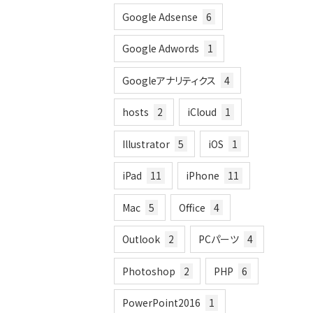
Google Adsense
6
Google Adwords
1
Googleアナリティクス
4
hosts
2
iCloud
1
Illustrator
5
iOS
1
iPad
11
iPhone
11
Mac
5
Office
4
Outlook
2
PCパーツ
4
Photoshop
2
PHP
6
PowerPoint2016
1