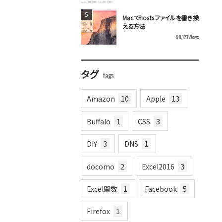
Macでhostsファイルを書き換
える方法
98,123
Views
タグ
Amazon
10
Apple
13
Buffalo
1
CSS
3
DIY
3
DNS
1
docomo
2
Excel2016
3
Excel関数
1
Facebook
5
Firefox
1