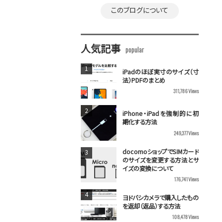
このブログについて
人気記事
iPadのほぼ実寸のサイズ（寸
法）PDFのまとめ
311,786
Views
iPhone・iPadを強制的に初
期化する方法
249,377
Views
docomoショップでSIMカード
のサイズを変更する方法とサ
イズの変換について
176,741
Views
ヨドバシカメラで購入したもの
を返却（返品）する方法
108,478
Views