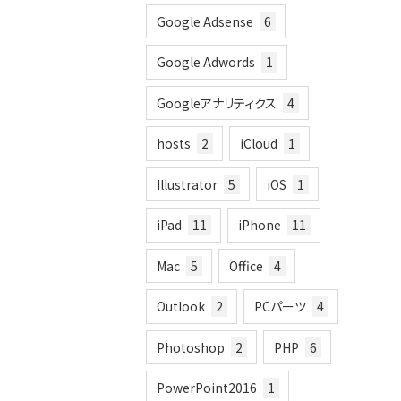
Google Adsense
6
Google Adwords
1
Googleアナリティクス
4
hosts
2
iCloud
1
Illustrator
5
iOS
1
iPad
11
iPhone
11
Mac
5
Office
4
Outlook
2
PCパーツ
4
Photoshop
2
PHP
6
PowerPoint2016
1